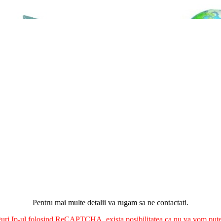
Pentru mai multe detalii va rugam sa ne contactati.
nguri Ip-ul folosind ReCAPTCHA, exista posibilitatea ca nu va vom putea 