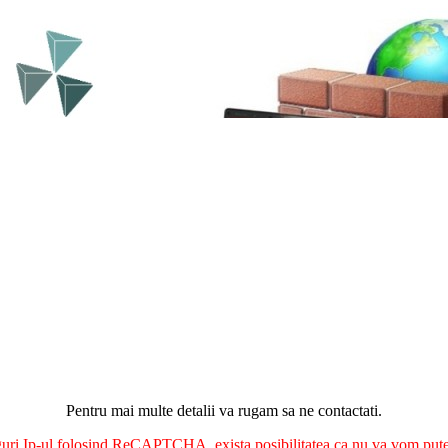
Pentru mai multe detalii va rugam sa ne contactati.
nguri Ip-ul folosind ReCAPTCHA, exista posibilitatea ca nu va vom putea 